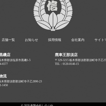
店舗一覧
お知らせ
採用情報
会社案内
サイト
黒磯店
廃車王那須店
17 栃木県那須塩原市黒磯1-5
〒329-3215 栃木県那須郡那須町寺子乙256
4-6577
TEL：0120-8140-15
物流
5 栃木県那須郡那須町寺子乙2890-23
1-1450
© 2020 有限会社しのぶや