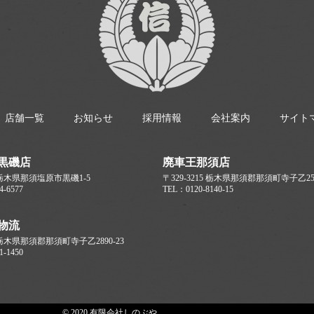
店舗一覧
お知らせ
採用情報
会社案内
サイト
黒磯店
廃車王那須店
17 栃木県那須塩原市黒磯1-5
〒329-3215 栃木県那須郡那須町寺子乙256
4-6577
TEL：0120-8140-15
物流
5 栃木県那須郡那須町寺子乙2890-23
1-1450
© 2020 有限会社しのぶや