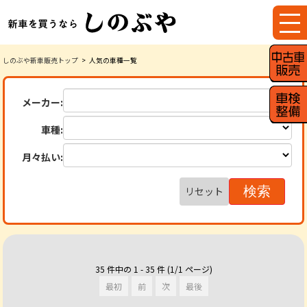
しのぶや新車販売トップ
人気の車種一覧
メーカー:
車種:
月々払い:
リセット
35 件中の 1 - 35 件 (1/1 ページ)
最初
前
次
最後