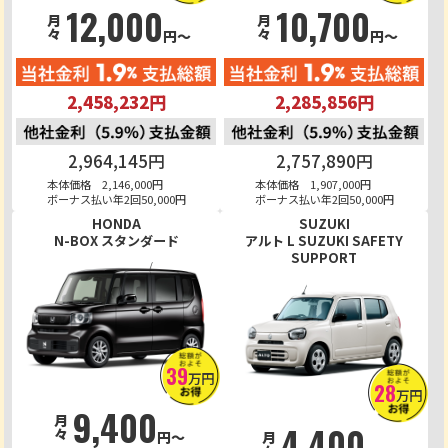
12,000
10,700
月々
月々
円～
円～
2,458,232円
2,285,856円
2,964,145円
2,757,890円
本体価格 2,146,000円
本体価格 1,907,000円
ボーナス払い年2回50,000円
ボーナス払い年2回50,000円
HONDA
SUZUKI
N-BOX スタンダード
アルト L SUZUKI SAFETY
SUPPORT
39
万円
28
万円
9,400
月々
4,400
円～
月々